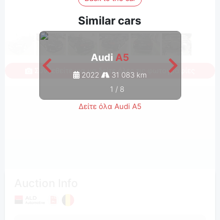
Similar cars
Audi
A5
Συνδεθείτε για να δείτε όλες τις φωτογραφίες
2022
31 083 km
1
/
8
Δείτε όλα Audi A5
Auction Info