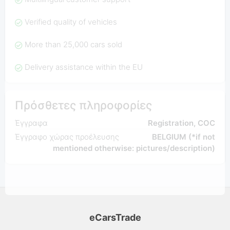
Verified quality of vehicles
More than 25,000 cars sold
Delivery assistance within the EU
Πρόσθετες πληροφορίες
Έγγραφα
Registration, COC
Έγγραφο χώρας προέλευσης
BELGIUM (*if not
mentioned otherwise: pictures/description)
eCarsTrade