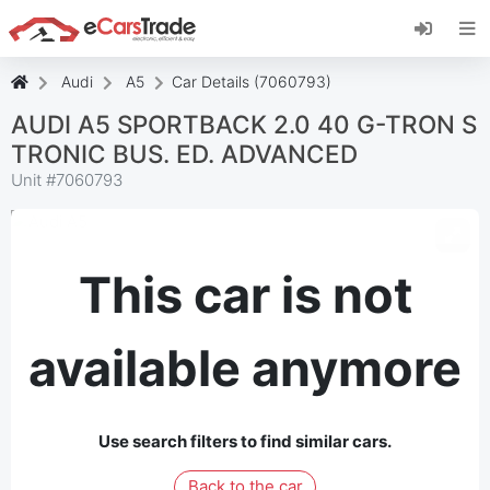
Εγκαταστήστε την εφαρμογή eCarsTrade web,
προσθέστε την στην Αρχική οθόνη σας και
λάβετε άμεσες ενημερώσεις.
Audi
A5
Car Details (7060793)
Εγκαταστήστε το
Ακύρωση
AUDI A5 SPORTBACK 2.0 40 G-TRON S
TRONIC BUS. ED. ADVANCED
Unit #
7060793
This car is not
available anymore
Use search filters to find similar cars.
Back to the car