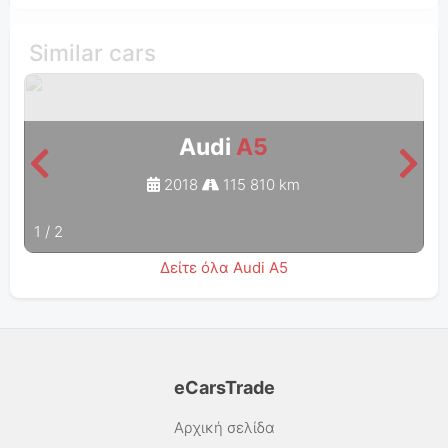
Similar cars
Audi
A5
2018
115 810 km
1
/
2
Δείτε όλα Audi A5
eCarsTrade
Αρχική σελίδα