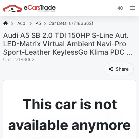
Εγκαταστήστε την εφαρμογή eCarsTrade web,
προσθέστε την στην Αρχική οθόνη σας και
λάβετε άμεσες ενημερώσεις.
Audi
A5
Car Details (7183662)
Εγκαταστήστε το
Ακύρωση
Audi A5 SB 2.0 TDI 150HP S-Line Aut.
LED-Matrix Virtual Ambient Navi-Pro
Sport-Leather KeylessGo Klima PDC ...
Unit #
7183662
Share
This car is not
available anymore