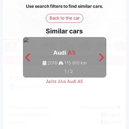
Use search filters to find similar cars.
Back to the car
Similar cars
Audi
A5
Συνδεθείτε για να δείτε όλες τις φωτογραφίες
2018
115 810 km
1
/
2
Αγορά / Πλειοδοσία
Δείτε όλα Audi A5
Περιθώριο - ΦΠΑ δεν εκπίπτει
Έτοιμο για παραλαβή
Σύντομα κοντά σας
Τοποθεσία παραλαβής
Belgium
Πωλητής
Solaf NV