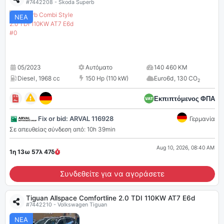
#7442208 - Skoda Superb
ΝΕΑ
05/2023
Αυτόματο
140 460 KM
Diesel
,
1968 cc
150 Hp (110 kW)
Euro6d
,
130 CO
2
Εκπιπτόμενος ΦΠΑ
Fix or bid: ARVAL 116928
Γερμανία
Σε απευθείας σύνδεση από: 10h 39min
Aug 10, 2026, 08:40 AM
1η 13ω 57λ
46
δ
Συνδεθείτε για να αγοράσετε
Tiguan Allspace Comfortline 2.0 TDI 110KW AT7 E6d
#7442210 - Volkswagen Tiguan
ΝΕΑ