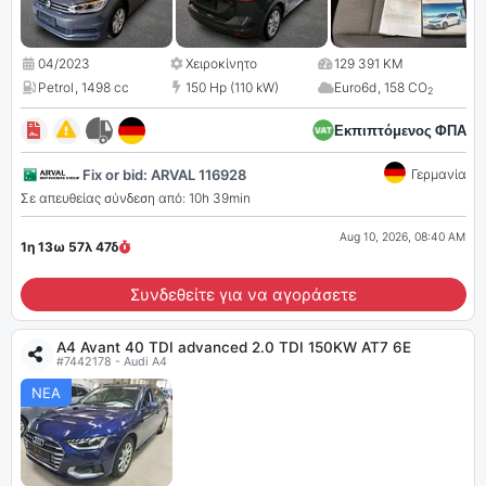
04/2023
Χειροκίνητο
129 391 KM
Petrol
,
1498 cc
150 Hp (110 kW)
Euro6d
,
158 CO
2
Εκπιπτόμενος ΦΠΑ
Fix or bid: ARVAL 116928
Γερμανία
Σε απευθείας σύνδεση από: 10h 39min
Aug 10, 2026, 08:40 AM
1η 13ω 57λ
46
δ
Συνδεθείτε για να αγοράσετε
A4 Avant 40 TDI advanced 2.0 TDI 150KW AT7 6E
#7442178 - Audi A4
ΝΕΑ