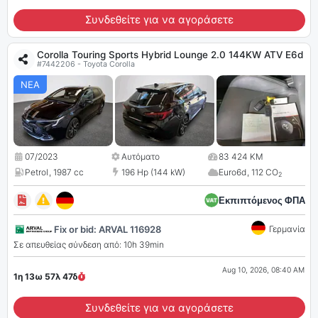
Συνδεθείτε για να αγοράσετε
Corolla Touring Sports Hybrid Lounge 2.0 144KW ATV E6d
#7442206 - Toyota Corolla
ΝΕΑ
07/2023
Αυτόματο
83 424 KM
Petrol
,
1987 cc
196 Hp (144 kW)
Euro6d
,
112 CO
2
Εκπιπτόμενος ΦΠΑ
Fix or bid: ARVAL 116928
Γερμανία
Σε απευθείας σύνδεση από: 10h 39min
Aug 10, 2026, 08:40 AM
1η 13ω 57λ
46
δ
Συνδεθείτε για να αγοράσετε