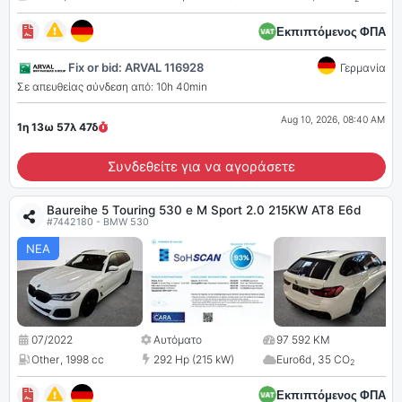
Εκπιπτόμενος ΦΠΑ
Fix or bid: ARVAL 116928
Γερμανία
Σε απευθείας σύνδεση από: 10h 40min
Aug 10, 2026, 08:40 AM
1η 13ω 57λ
46
δ
Συνδεθείτε για να αγοράσετε
Baureihe 5 Touring 530 e M Sport 2.0 215KW AT8 E6d
#7442180 - BMW 530
ΝΕΑ
07/2022
Αυτόματο
97 592 KM
Other
,
1998 cc
292 Hp (215 kW)
Euro6d
,
35 CO
2
Εκπιπτόμενος ΦΠΑ