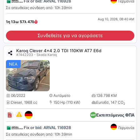
Fix or bid: ARVAL 116928
Γερμανία
Σε απευθείας σύνδεση από: 10h 39min
Aug 10, 2026, 08:40 AM
1η 13ω 57λ
46
δ
Συνδεθείτε για να αγοράσετε
Karoq Clever 4x4 2.0 TDI 110KW AT7 E6d
#7442203 - Skoda Karoq
ΝΕΑ
06/2022
Αυτόματο
136 798 KM
Diesel
,
1968 cc
150 Hp (110 kW)
Euro6d
,
147 CO
2
Εκπιπτόμενος ΦΠΑ
Fix or bid: ARVAL 116928
Γερμανία
Σε απευθείας σύνδεση από: 10h 39min