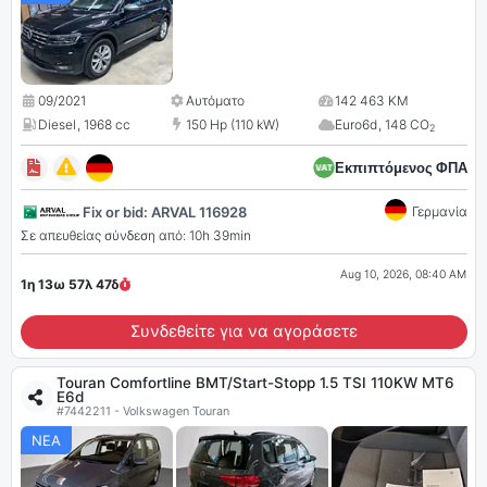
09/2021
Αυτόματο
142 463 KM
Diesel
,
1968 cc
150 Hp (110 kW)
Euro6d
,
148 CO
2
Εκπιπτόμενος ΦΠΑ
Fix or bid: ARVAL 116928
Γερμανία
Σε απευθείας σύνδεση από: 10h 39min
Aug 10, 2026, 08:40 AM
1η 13ω 57λ
46
δ
Συνδεθείτε για να αγοράσετε
Touran Comfortline BMT/Start-Stopp 1.5 TSI 110KW MT6
E6d
#7442211 - Volkswagen Touran
ΝΕΑ