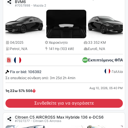
BVM6
#7057998 - Mazda 2
04/2025
Χειροκίνητο
33 352 KM
Petrol
,
N/A
141 Hp (103 kW)
Euro6
,
N/A
Εκπιπτόμενος ΦΠΑ
Fix or bid: 106392
Γαλλία
Σε απευθείας σύνδεση από: 3m 25d 2h 4min
Aug 10, 2026, 05:40 PM
1η 22ω 57λ
49
δ
Συνδεθείτε για να αγοράσετε
Citroen C5 AIRCROSS Max Hybride 136 e-DCS6
#7327277 - Citroen C5 Aircross