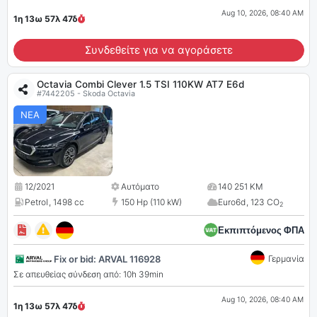
Aug 10, 2026, 08:40 AM
1η 13ω 57λ
46
δ
Συνδεθείτε για να αγοράσετε
Octavia Combi Clever 1.5 TSI 110KW AT7 E6d
#7442205 - Skoda Octavia
ΝΕΑ
12/2021
Αυτόματο
140 251 KM
Petrol
,
1498 cc
150 Hp (110 kW)
Euro6d
,
123 CO
2
Εκπιπτόμενος ΦΠΑ
Fix or bid: ARVAL 116928
Γερμανία
Σε απευθείας σύνδεση από: 10h 39min
Aug 10, 2026, 08:40 AM
1η 13ω 57λ
46
δ