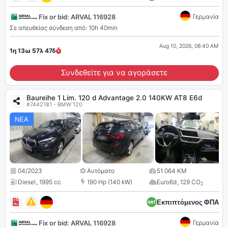
Fix or bid: ARVAL 116928
Γερμανία
Σε απευθείας σύνδεση από: 10h 40min
Aug 10, 2026, 08:40 AM
1η 13ω 57λ
46
δ
Συνδεθείτε για να αγοράσετε
Baureihe 1 Lim. 120 d Advantage 2.0 140KW AT8 E6d
#7442181 - BMW 120
ΝΕΑ
04/2023
Αυτόματο
51 064 KM
Diesel
,
1995 cc
190 Hp (140 kW)
Euro6d
,
129 CO
2
Εκπιπτόμενος ΦΠΑ
Fix or bid: ARVAL 116928
Γερμανία