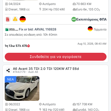
04/2024
Αυτόματο
70 663 KM
Diesel
,
1968 cc
204 Hp (150 kW)
Euro 6e
,
135 CO
2
Εκπιπτόμενος ΦΠΑ
Fix or bid: ARVAL 116928
Γερμανία
Σε απευθείας σύνδεση από: 10h 40min
Aug 10, 2026, 08:40 AM
1η 13ω 57λ
46
δ
Συνδεθείτε για να αγοράσετε
A6 Avant 35 TDI 2.0 TDI 120KW AT7 E6d
#7442179 - Audi A6
ΝΕΑ
06/2022
Αυτόματο
157 708 KM
Diesel
,
1968 cc
163 Hp (120 kW)
Euro6d
,
140 CO
2