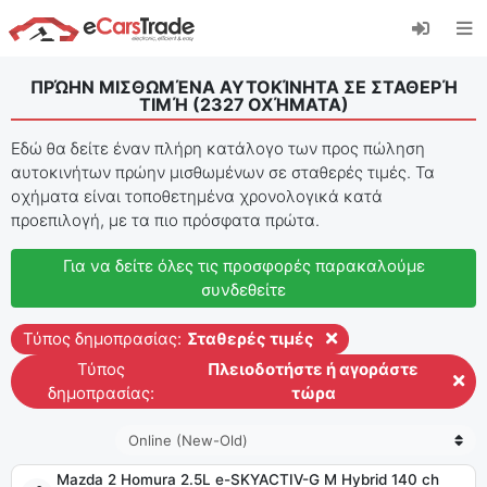
Εγκαταστήστε την εφαρμογή eCarsTrade web,
προσθέστε την στην Αρχική οθόνη σας και
λάβετε άμεσες ενημερώσεις.
ΠΡΏΗΝ ΜΙΣΘΩΜΈΝΑ ΑΥΤΟΚΊΝΗΤΑ ΣΕ ΣΤΑΘΕΡΉ
Εγκαταστήστε το
Ακύρωση
ΤΙΜΉ
(
2327
ΟΧΉΜΑΤΑ
)
Εδώ θα δείτε έναν πλήρη κατάλογο των προς πώληση
αυτοκινήτων πρώην μισθωμένων σε σταθερές τιμές. Τα
οχήματα είναι τοποθετημένα χρονολογικά κατά
προεπιλογή, με τα πιο πρόσφατα πρώτα.
Για να δείτε όλες τις προσφορές παρακαλούμε
συνδεθείτε
Τύπος δημοπρασίας:
Σταθερές τιμές
Τύπος
Πλειοδοτήστε ή αγοράστε
δημοπρασίας:
τώρα
Mazda 2 Homura 2.5L e-SKYACTIV-G M Hybrid 140 ch