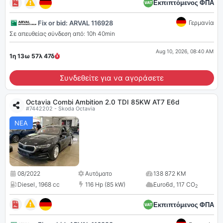
Εκπιπτόμενος ΦΠΑ
Fix or bid: ARVAL 116928
Γερμανία
Σε απευθείας σύνδεση από: 10h 40min
Aug 10, 2026, 08:40 AM
1η 13ω 57λ
45
δ
Συνδεθείτε για να αγοράσετε
Octavia Combi Ambition 2.0 TDI 85KW AT7 E6d
#7442202 - Skoda Octavia
ΝΕΑ
08/2022
Αυτόματο
138 872 KM
Diesel
,
1968 cc
116 Hp (85 kW)
Euro6d
,
117 CO
2
Εκπιπτόμενος ΦΠΑ