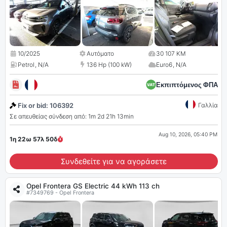
10/2025
Αυτόματο
30 107 KM
Petrol
,
N/A
136 Hp (100 kW)
Euro6
,
N/A
Εκπιπτόμενος ΦΠΑ
Fix or bid: 106392
Γαλλία
Σε απευθείας σύνδεση από: 1m 2d 21h 13min
Aug 10, 2026, 05:40 PM
1η 22ω 57λ
49
δ
Συνδεθείτε για να αγοράσετε
Opel Frontera GS Electric 44 kWh 113 ch
#7349769 - Opel Frontera