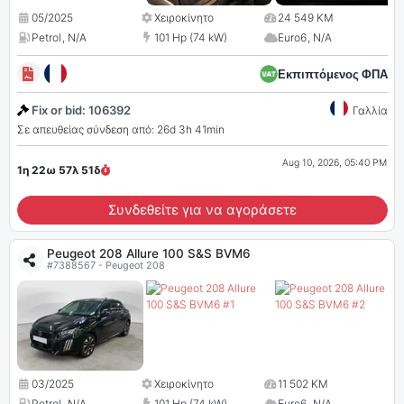
05/2025
Χειροκίνητο
24 549 KM
Petrol
,
N/A
101 Hp (74 kW)
Euro6
,
N/A
Εκπιπτόμενος ΦΠΑ
Fix or bid: 106392
Γαλλία
Σε απευθείας σύνδεση από: 26d 3h 41min
Aug 10, 2026, 05:40 PM
1η 22ω 57λ
49
δ
Συνδεθείτε για να αγοράσετε
Peugeot 208 Allure 100 S&S BVM6
#7388567 - Peugeot 208
03/2025
Χειροκίνητο
11 502 KM
Petrol
,
N/A
101 Hp (74 kW)
Euro6
,
N/A