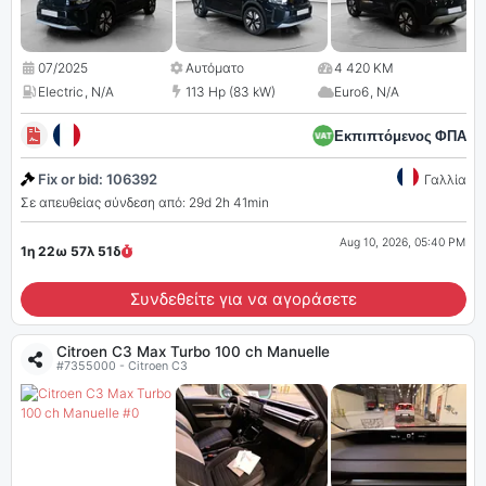
07/2025
Αυτόματο
4 420 KM
Electric
,
N/A
113 Hp (83 kW)
Euro6
,
N/A
Εκπιπτόμενος ΦΠΑ
Fix or bid: 106392
Γαλλία
Σε απευθείας σύνδεση από: 29d 2h 41min
Aug 10, 2026, 05:40 PM
1η 22ω 57λ
49
δ
Συνδεθείτε για να αγοράσετε
Citroen C3 Max Turbo 100 ch Manuelle
#7355000 - Citroen C3