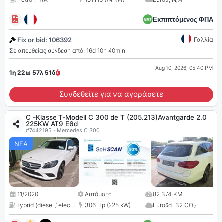
Εκπιπτόμενος ΦΠΑ
Fix or bid: 106392
Γαλλία
Σε απευθείας σύνδεση από: 16d 10h 40min
Aug 10, 2026, 05:40 PM
1η 22ω 57λ
49
δ
Συνδεθείτε για να αγοράσετε
C -Klasse T-Modell C 300 de T (205.213)Avantgarde 2.0
225KW AT9 E6d
#7442195 - Mercedes C 300
ΝΕΑ
11/2020
Αυτόματο
82 374 KM
Hybrid (diesel / electric)
,
1950 cc
306 Hp (225 kW)
Euro6d
,
32 CO
2