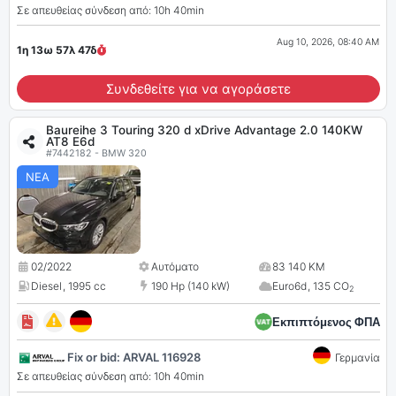
Σε απευθείας σύνδεση από: 10h 40min
Aug 10, 2026, 08:40 AM
1η 13ω 57λ
46
δ
Συνδεθείτε για να αγοράσετε
Baureihe 3 Touring 320 d xDrive Advantage 2.0 140KW
AT8 E6d
#7442182 - BMW 320
ΝΕΑ
02/2022
Αυτόματο
83 140 KM
Diesel
,
1995 cc
190 Hp (140 kW)
Euro6d
,
135 CO
2
Εκπιπτόμενος ΦΠΑ
Fix or bid: ARVAL 116928
Γερμανία
Σε απευθείας σύνδεση από: 10h 40min