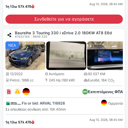
Aug 10, 2026, 08:40 AM
1η 13ω 57λ
46
δ
Συνδεθείτε για να αγοράσετε
Baureihe 3 Touring 330 i xDrive 2.0 180KW AT8 E6d
#7442184 - BMW 330
ΝΕΑ
12/2022
Αυτόματο
92 037 KM
Petrol
,
1998 cc
245 Hp (180 kW)
Euro6d
,
164 CO
2
Εκπιπτόμενος ΦΠΑ
Fix or bid: ARVAL 116928
Γερμανία
Σε απευθείας σύνδεση από: 10h 40min
Aug 10, 2026, 08:40 AM
1η 13ω 57λ
46
δ