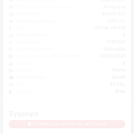
Τύπος κιβωτίου ταχυτήτων
Αυτόματο
Κατηγορία
Estate Car
Μέγεθος κινητήρα
1395 CC
Ισχύς
150 Hp 110 kW
Αριθμός θέσεων
5
Μονάδα Αρ.
5735381
Χώρα προέλευσης
Ολλανδία
Ημερομηνία πρώτης εγγραφής
30/03/2021
Πόρτες
5
Καύσιμο
Petrol
Emission class
Euro6
CO₂
35 CO
2
Χρώμα
Grey
Έγγραφα
Συνδεθείτε για να δείτε την αξιολόγηση