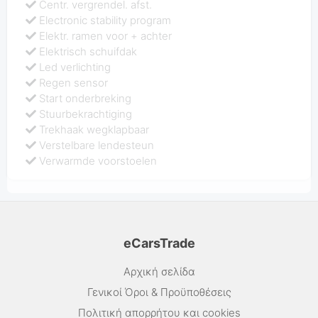
Centr. vergrendel. afst.
Electronic stability program
Elektr. ramen voor + achter
Elektrisch schuifdak
Led verlichting
Regen sensor
Start onderbreking
Stuurbekrachtiging
Trekhaak wegklapbaar
Verstelbare lendesteun
Verwarmde voorstoelen
eCarsTrade
Αρχική σελίδα
Γενικοί Όροι & Προϋποθέσεις
Πολιτική απορρήτου και cookies