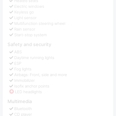
Heated seats
Electric windows
Keyless go
Light sensor
Multifunction steering wheel
Rain sensor
Start-stop system
Safety and security
ABS
Daytime running lights
ESP
Fog lights
Airbags: Front, side and more
Immobilizer
Isofix anchor points
LED headlights
Multimedia
Bluetooth
CD player