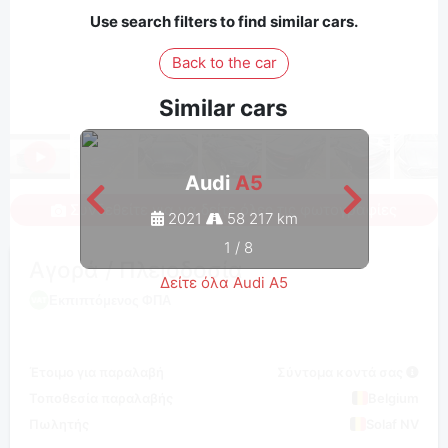
Use search filters to find similar cars.
Back to the car
Similar cars
Audi
A5
Συνδεθείτε για να δείτε όλες τις φωτογραφίες
2021
58 217 km
1
/
8
Αγορά / Πλειοδοσία
Δείτε όλα Audi A5
Εκπιπτόμενος ΦΠΑ
Έτοιμο για παραλαβή
Σύντομα κοντά σας
Τοποθεσία παραλαβής
Belgium
Πωλητής
Solaf NV