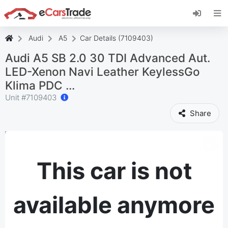
Εγκαταστήστε την εφαρμογή eCarsTrade web,
προσθέστε την στην Αρχική οθόνη σας και
λάβετε άμεσες ενημερώσεις.
Audi
A5
Car Details (7109403)
Εγκαταστήστε το
Ακύρωση
Audi A5 SB 2.0 30 TDI Advanced Aut.
LED-Xenon Navi Leather KeylessGo
Klima PDC ...
Unit #
7109403
Share
This car is not
available anymore