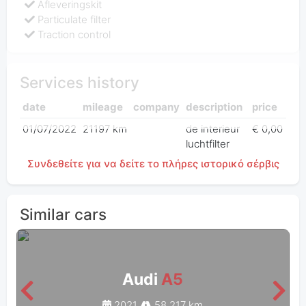
Afleveringskit
Particulate filter
Traction control
Services history
date
mileage
company
description
price
01/07/2022
21197 km
de interieur
€ 0,00
luchtfilter
Συνδεθείτε για να δείτε το πλήρες ιστορικό σέρβις
Similar cars
Audi
A5
2021
58 217 km