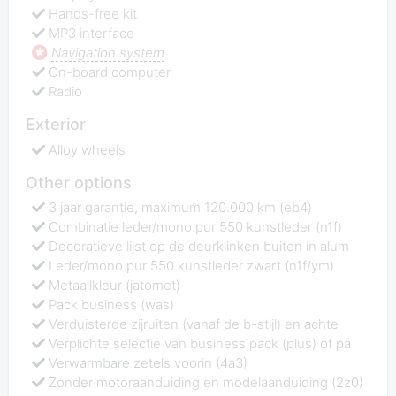
Hands-free kit
MP3 interface
Navigation system
On-board computer
Radio
Exterior
Alloy wheels
Other options
3 jaar garantie, maximum 120.000 km (eb4)
Combinatie leder/mono.pur 550 kunstleder (n1f)
Decoratieve lijst op de deurklinken buiten in alum
Leder/mono.pur 550 kunstleder zwart (n1f/ym)
Metaallkleur (jatomet)
Pack business (was)
Verduisterde zijruiten (vanaf de b-stijl) en achte
Verplichte selectie van business pack (plus) of pa
Verwarmbare zetels voorin (4a3)
Zonder motoraanduiding en modelaanduiding (2z0)