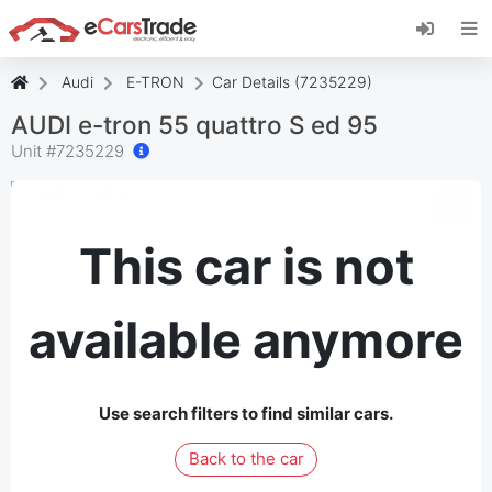
Εγκαταστήστε την εφαρμογή eCarsTrade web,
προσθέστε την στην Αρχική οθόνη σας και
λάβετε άμεσες ενημερώσεις.
Audi
E-TRON
Car Details (7235229)
Εγκαταστήστε το
Ακύρωση
AUDI e-tron 55 quattro S ed 95
Unit #
7235229
This car is not
available anymore
Use search filters to find similar cars.
Back to the car