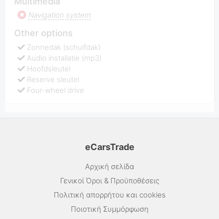
Multimedia
Navigation system
Other options
Zonnedak (schuifdak)
Audio installatie (mp3)
Hoofdsleutel
Reserve sleutel
Four-wheel drive
eCarsTrade
Αρχική σελίδα
Γενικοί Όροι & Προϋποθέσεις
Πολιτική απορρήτου και cookies
Ποιοτική Συμμόρφωση