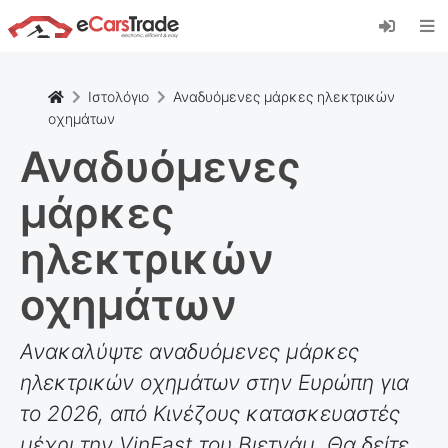
Εγκαταστήστε την εφαρμογή eCarsTrade web,
προσθέστε την στην Αρχική οθόνη σας και
λάβετε άμεσες ενημερώσεις.
Εγκαταστήστε το
Ακύρωση
Ιστολόγιο
Αναδυόμενες μάρκες ηλεκτρικών
οχημάτων
Αναδυόμενες
μάρκες
ηλεκτρικών
οχημάτων
Ανακαλύψτε αναδυόμενες μάρκες
ηλεκτρικών οχημάτων στην Ευρώπη για
το 2026, από Κινέζους κατασκευαστές
μέχρι την VinFast του Βιετνάμ. Θα δείτε