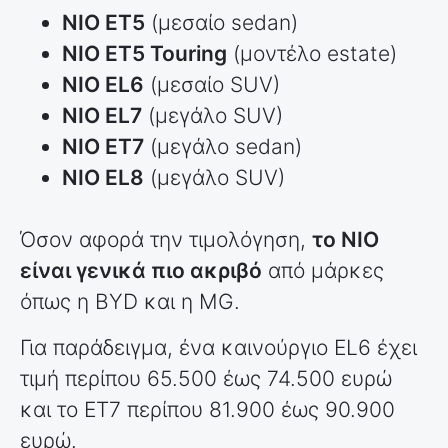
NIO ET5
(μεσαίο sedan)
NIO ET5 Touring
(μοντέλο estate)
NIO EL6
(μεσαίο SUV)
NIO EL7
(μεγάλο SUV)
NIO ET7
(μεγάλο sedan)
NIO EL8
(μεγάλο SUV)
Όσον αφορά την τιμολόγηση,
το NIO
είναι γενικά πιο ακριβό
από μάρκες
όπως η BYD και η MG.
Για παράδειγμα, ένα καινούργιο EL6 έχει
τιμή περίπου 65.500 έως 74.500 ευρώ
και το ET7 περίπου 81.900 έως 90.900
ευρώ.